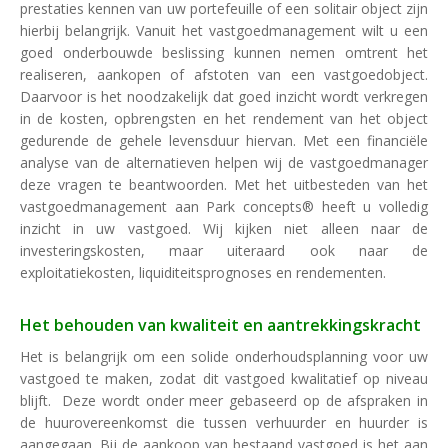
prestaties kennen van uw portefeuille of een solitair object zijn
hierbij belangrijk. Vanuit het vastgoedmanagement wilt u een
goed onderbouwde beslissing kunnen nemen omtrent het
realiseren, aankopen of afstoten van een vastgoedobject.
Daarvoor is het noodzakelijk dat goed inzicht wordt verkregen
in de kosten, opbrengsten en het rendement van het object
gedurende de gehele levensduur hiervan. Met een financiële
analyse van de alternatieven helpen wij de vastgoedmanager
deze vragen te beantwoorden. Met het uitbesteden van het
vastgoedmanagement aan Park concepts® heeft u volledig
inzicht in uw vastgoed. Wij kijken niet alleen naar de
investeringskosten, maar uiteraard ook naar de
exploitatiekosten, liquiditeitsprognoses en rendementen.
Het behouden van kwaliteit en aantrekkingskracht
Het is belangrijk om een solide onderhoudsplanning voor uw
vastgoed te maken, zodat dit vastgoed kwalitatief op niveau
blijft. Deze wordt onder meer gebaseerd op de afspraken in
de huurovereenkomst die tussen verhuurder en huurder is
aangegaan. Bij de aankoop van bestaand vastgoed is het aan