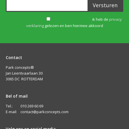
Versturen
ik heb de
privacy
verklaring
gelezen en ben hiermee akkoord
Contact
Park concepts®
Jan Leentvaarlaan 30
3065 DC ROTTERDAM
Bel of mail
Tel.: 010 269 60 69
E-mail:
contact@parkconcepts.com
Volg ons op social media