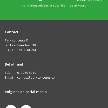
ik heb de
privacy
verklaring
gelezen en ben hiermee akkoord
Contact
Park concepts®
Jan Leentvaarlaan 30
3065 DC ROTTERDAM
Bel of mail
Tel.: 010 269 60 69
E-mail:
contact@parkconcepts.com
Volg ons op social media